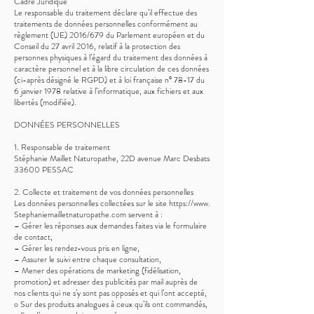
Cadre Juridique
Le responsable du traitement déclare qu’il effectue des
traitements de données personnelles conformément au
règlement (UE) 2016/679 du Parlement européen et du
Conseil du 27 avril 2016, relatif à la protection des
personnes physiques à l’égard du traitement des données à
caractère personnel et à la libre circulation de ces données
(ci-après désigné le RGPD) et à loi française n° 78-17 du
6 janvier 1978 relative à l’informatique, aux fichiers et aux
libertés (modifiée).
DONNÉES PERSONNELLES
1. Responsable de traitement
Stéphanie Maillet Naturopathe, 22D avenue Marc Desbats
33600 PESSAC
2. Collecte et traitement de vos données personnelles
Les données personnelles collectées sur le site https://www.
Stephaniemailletnaturopathe.com servent à :
– Gérer les réponses aux demandes faites via le formulaire
de contact,
– Gérer les rendez-vous pris en ligne,
– Assurer le suivi entre chaque consultation,
– Mener des opérations de marketing (fidélisation,
promotion) et adresser des publicités par mail auprès de
nos clients qui ne s’y sont pas opposés et qui l’ont accepté,
o Sur des produits analogues à ceux qu’ils ont commandés,