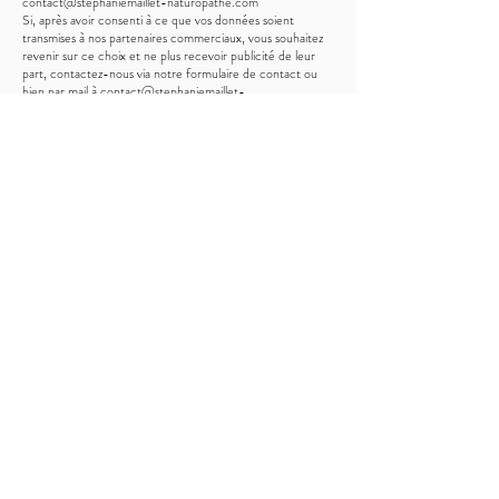
contact@stephaniemaillet-naturopathe.com
Si, après avoir consenti à ce que vos données soient
transmises à nos partenaires commerciaux, vous souhaitez
revenir sur ce choix et ne plus recevoir publicité de leur
part, contactez-nous via notre formulaire de contact ou
bien par mail à contact@stephaniemaillet-
naturopathe.com
Vous pouvez accéder aux données vous concernant, les
rectifier ou les faire effacer. Vous disposez également d’un
droit à la portabilité et d’un droit à la limitation du
traitement de vos données (Consultez le site cnil.fr pour
plus d’informations sur vos droits).
Pour exercer ces droits ou pour toute question sur le
traitement de vos données dans ce dispositif, vous pouvez
adresser votre demande :
– Par mail : contact@stephaniemaillet-naturopathe.com
– Par courrier : Stéphanie Maillet Naturopathe – Service
Clients – 22D avenue Marc Desbats 33600 PESSAC
Si vous estimez, après avoir contacté
stephaniemailletnaturopathe.com, que vos droits «
Informatique et Libertés » ne sont pas respectés, vous
pouvez adresser une réclamation en ligne à la CNIL.
Nota Bene: «Je ne suis pas médecin et, à ce titre, je ne