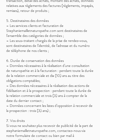
transaction, détail des achats, montant des achats, données
relatives aux règlements des factures (règlements, impayés,
remises), retour de produits ;
5. Destinataires des données
– Les services clients et facturation de
Stephaniemailletnaturopathe.com sont destinataires de
l’ensemble des catégories de données ;
– Les sous-traitant chargés de la prise de rendez-vous,
sont destinataires de l’identité, de l’adresse et du numéro
de téléphone de nos clients ;
6. Durée de conservation des données
– Données nécessaires à la réalisation d’une consultation
de naturopathie et à la facturation : pendant toute la durée
de la relation commerciale et dix (10) ans au titre des
obligations comptables;
– Des données nécessaires à la réalisation des actions de
fidélisation et à la prospection : pendant toute la durée de
la relation commerciale et trois (3) ans à compter de la
date du dernier contact ;
– Données concernant les listes d’opposition à recevoir de
la prospection : trois (3) ans) ;
7. Vos droits
Si vous ne souhaitez plus recevoir de publicité de la part de
stephaniemailletnaturopathe.com, contactez-nous via
notre formulaire de contact ou bien par mail à